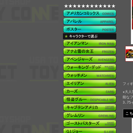
フィギ
★大人
能なフ
3.7
こ