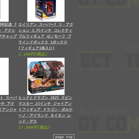
周年記念 7
エイリアン スーパー7 リ・アク
ト アクシ
ション 3.75インチ コレクティ
グチャップ
ブルフィギュア ゼノモーフ ブ
ラインドボックス 1ボックス
(フィギュア1体入り)
2,100円(税込)
ト スーパ
ヒックとドラゴン 2025 スピン
ンチ アク
マスター 23インチ ジャイアン
イアンジャ
トフィギュア ドラゴン・ボルケ
ーノ・アイランド タイタン レ
ッド・デス
17,800円(税込)
page top