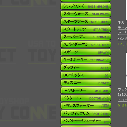
ネカ 
ティ
ア 
ハン
12,
ウェ
1:1
トロ
9,8