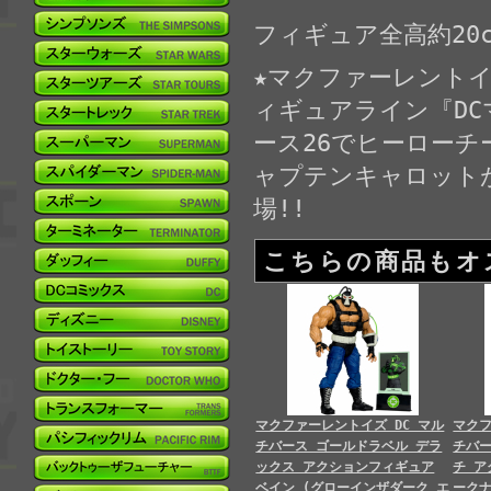
フィギュア全高約20c
★マクファーレント
ィギュアライン『D
ース26でヒーローチ
ャプテンキャロット
場!!
こちらの商品もオ
マクファーレントイズ DC マル
マクフ
チバース ゴールドラベル デラ
チバー
ックス アクションフィギュア
チ ア
ベイン (グローインザダーク エ
ーク