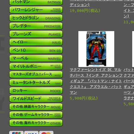
ディション)
ン・フ
19,800円(税込)
イト
ン)
11,
マクファーレントイズ DC マル
バット
チバース 7インチ アクションフ
クファ
ィギュア 『バットマン：ナイト
バース
クエスト』 アズラエル・バット
ギュア
マン
ーツ 
5,980円(税込)
ラチナ
5,9