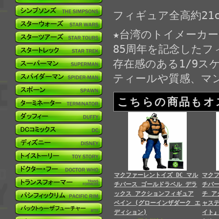
フィギュア全高約21c
★台湾のトイメーカ
85周年を記念したフ
存在感のある1/9ス
ティールや質感、マ
こちらの商品もオ
マクファーレントイズ DC マル
マクフ
チバース ゴールドラベル デラ
チバー
ックス アクションフィギュア
チ ア
ベイン (グローインザダーク エ
ャス
ディション)
イト