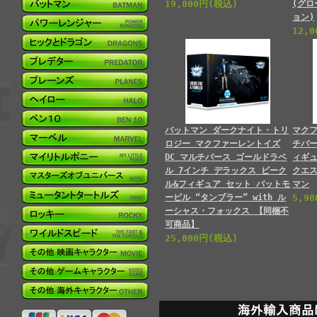
19,800円(税込)
(グロ
ョン)
12,
バットマン ダークナイト・トリ
マクフ
ロジー マクファーレントイズ
チバー
DC マルチバース ゴールドラベ
ィギ
ル 7インチ デラックス ビーク
クエ
ル&フィギュア セット バットモ
マン
ービル “タンブラー” with ル
5,9
ーシャス・フォックス 【同梱不
可商品】
25,000円(税込)