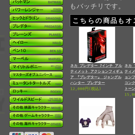
もバッチリです。
こちらの商品もオ
ネカ プレデター 7インチ アル
ネカ 
ティメット アクションフィギュ
ティメ
ア 『プレデター』 ジャングル
ョン
ハンター プレデター
コン
12,000円(税込)
トー
15,