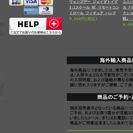
ウェンズデー ジェイダトイズ
ユニ
1:1スケール RC リモートコン
カ 7
トロール フィギュア ハンド
クシ
9,800円(税込)
戦』
9,8