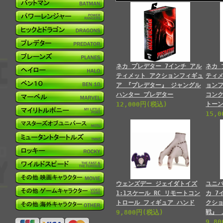
ネカ プレデター 7インチ アル
ネカ 
ティメット アクションフィギュ
ティメ
ア 『プレデター』 ジャングル
ョン
ハンター プレデター
コン
12,000円(税込)
トー
15,
ウェンズデー ジェイダトイズ
ユニ
1:1スケール RC リモートコン
カ 7
トロール フィギュア ハンド
クシ
9,800円(税込)
戦』
9,8