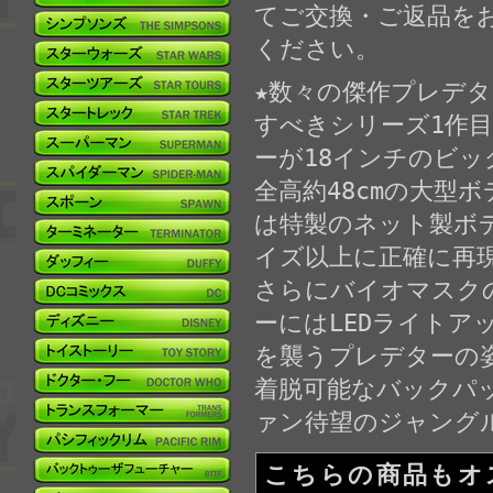
てご交換・ご返品を
ください。
★数々の傑作プレデ
すべきシリーズ1作
ーが18インチのビッ
全高約48cmの大型
は特製のネット製ボ
イズ以上に正確に再
さらにバイオマスク
ーにはLEDライト
を襲うプレデターの
着脱可能なバックパ
ァン待望のジャング
こちらの商品もオ