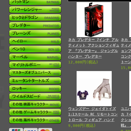
ネカ プレデター 7インチ アル
ネカ 
ティメット アクションフィギュ
ティメ
ア 『プレデター』 ジャングル
ョン
ハンター プレデター
コン
12,000円(税込)
トー
15,
ウェンズデー ジェイダトイズ
ユニ
1:1スケール RC リモートコン
カ 7
トロール フィギュア ハンド
クシ
9,800円(税込)
戦』