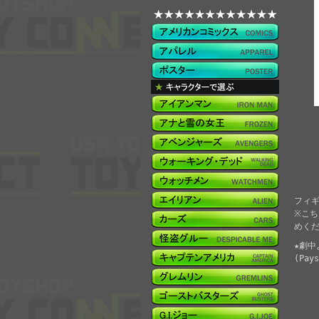
フィギ
※こ
めく
★劇
(Pa