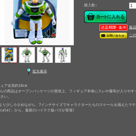
購入数:
返
こ
拡大表示
ュア全高約18cm
ちらの商品はオープンパッケージの形状上、フィギュア本体にスレや傷等が入りやす
ださい。
中より少し小さめながら、7インチサイズでキャラクターたちのスケールを揃えたマ
yscale)」から、最新のハイテク版バズが登場!