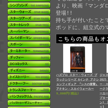
より、映画『マンダ
登場!!
持ち手が付いたこと
ポッドに、組立式の
こちらの商品もオ
ハズブロ スター・ウォーズ ブ
ジャ
ラックシリーズ 6インチ アクシ
202
ョンフィギュア 『シスの復讐』
ー・
アナキン・スカイウォーカー
ーク
9,800円(税込)
ーカー
プター
ン) 
り】