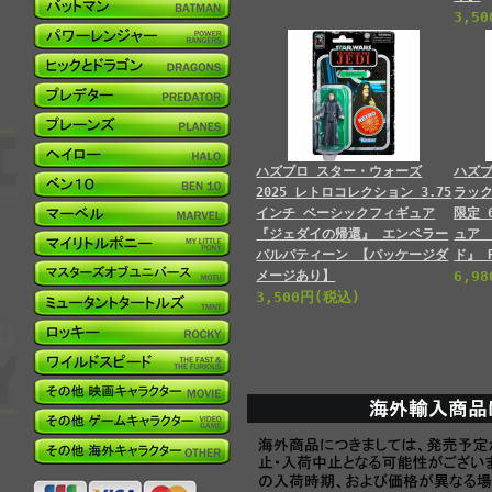
3,5
ハズブロ スター・ウォーズ
ハズブ
2025 レトロコレクション 3.75
ラッ
インチ ベーシックフィギュア
限定 
『ジェダイの帰還』 エンペラー
ュア
パルパティーン 【パッケージダ
ド』 
メージあり】
6,9
3,500円(税込)