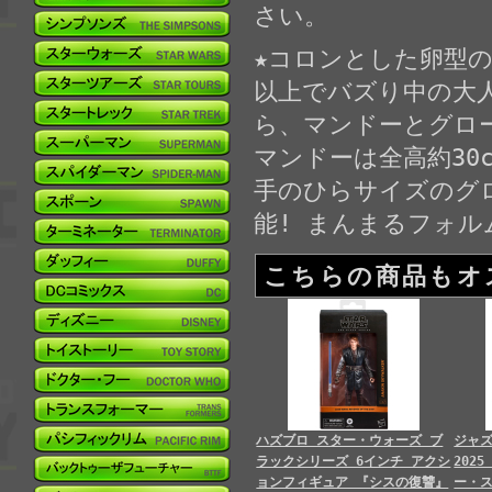
さい。
★コロンとした卵型
以上でバズり中の大
ら、マンドーとグロ
マンドーは全高約30
手のひらサイズのグ
能! まんまるフォル
こちらの商品もオ
ハズブロ スター・ウォーズ ブ
ジャ
ラックシリーズ 6インチ アクシ
202
ョンフィギュア 『シスの復讐』
ー・