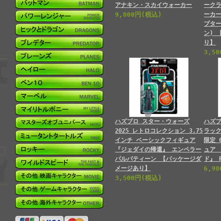
アナキン・スカイウォーカー
ーク
9,800円(税込)
ーカー
プター
ン) 
り】
3,5
ハズブロ スター・ウォーズ
ハズブ
2025 レトロコレクション 3.75
ラッ
インチ ベーシックフィギュア
限定 
『ジェダイの帰還』 エンペラー
ュア
パルパティーン 【パッケージダ
ド』 
メージあり】
6,9
3,500円(税込)