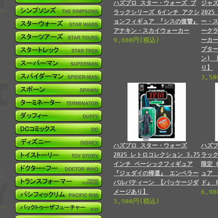
ハズブロ スター・ウォーズ ブ
ジャ
ラックシリーズ 6インチ アクシ
202
ョンフィギュア 『シスの復讐』
ー・
アナキン・スカイウォーカー
ーク
9,800円(税込)
ーカー
プター
ン) 
り】
3,5
ハズブロ スター・ウォーズ
ハズブ
2025 レトロコレクション 3.75
ラッ
インチ ベーシックフィギュア
限定 
『ジェダイの帰還』 エンペラー
ュア
パルパティーン 【パッケージダ
ド』 
メージあり】
6,9
3,500円(税込)