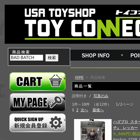
商品検索
HOME
> 商品検索
商品一覧
説明付き /
写真のみ
1件～10件 （全12件） 1/2ページ
1
2
次へ
最後へ
ハズブロ スタ
チ』 レッカー
9,800円
(税込
Hasbro STAR 