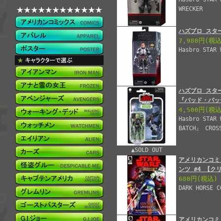
WRECKER
ハズブロ スタ
7,980円
(税込
Hasbro STAR 
ハズブロ スター
『バッド・バッ
4,500円
(税込
Hasbro STAR 
BATCH』 CROS
▲SOLD OUT
アメリカンコミ
ンツ #4 【ク
680円
(税込)
DARK HORSE C
アメリカンコミ