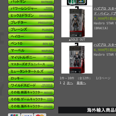
ハズブロ スタ
ド・ベイン (
7,980円
(税込
Hasbro STAR 
(BRACCA)
▲SOLD OUT
ハズブロ スタ
6,980円
(税込
Hasbro STAR 
1件～10件 （全12件） 1/2ページ
1
2
次へ
最後へ