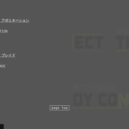
 アボミネーション
TION
 ブレイド
ADE
page top