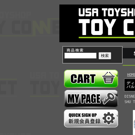
商品検索
HOM
ディ
バル
DISNE
SHU T