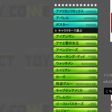
ミニカ
★大人
こ