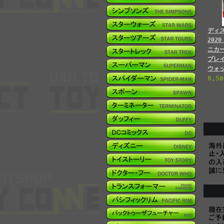
ディ
202
ニカ
プレ
ウォ
8,5