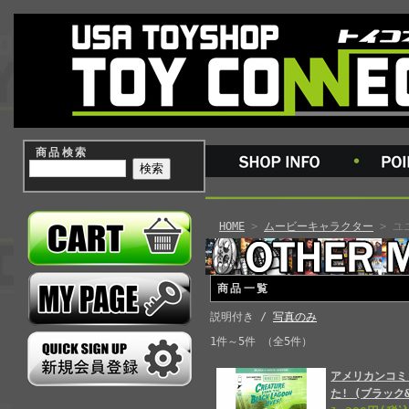
商品検索
HOME
>
ムービーキャラクター
> ユ
商品一覧
説明付き /
写真のみ
1件～5件 （全5件）
アメリカンコミ
た! (ブラック