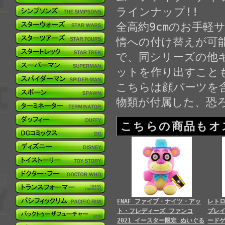
ラインナップ!!
全高約9cmのお手
情への付け替えが可能
で、同シリーズの他
ットを作り出すこと
こちらは顔パーツを
物類が付属した、恐
こちらの商品もオ
FNAF ファイブ・ナイツ・アッ
レト
ト・フレディーズ ファンコ
プレイ
2021 イースター限定 ぬいぐる
ードゲ